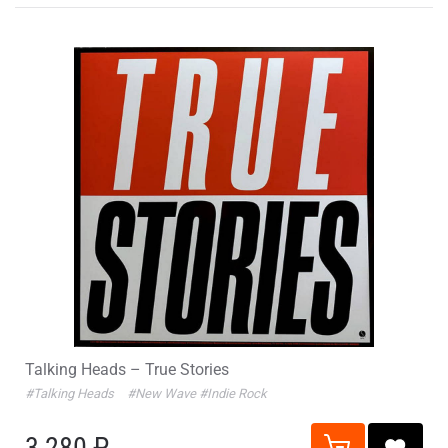
Talking Heads – True Stories
#Talking Heads
#New Wave
#Indie Rock
3 280 ₽