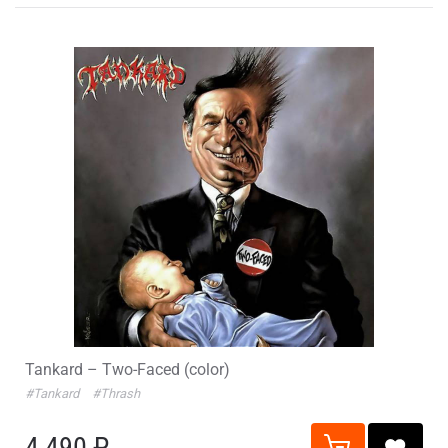
Tankard – Two-Faced (color)
#Tankard
#Thrash
4 490 ₽