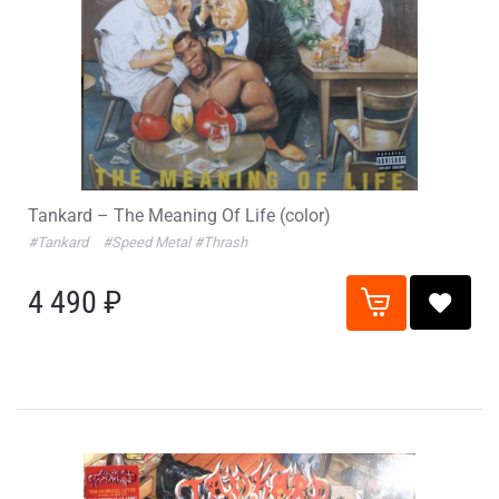
Tankard – The Meaning Of Life (color)
#Tankard
#Speed Metal
#Thrash
4 490 ₽