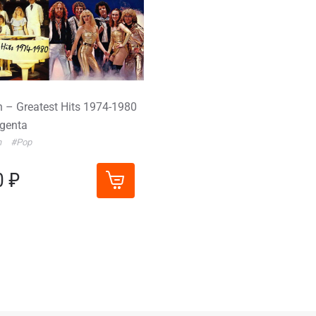
n – Greatest Hits 1974-1980
genta
n
#Pop
0 ₽