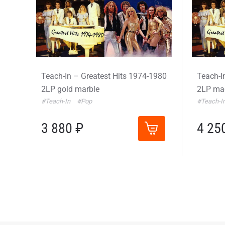
Teach-In – Greatest Hits 1974-1980
Teach-I
2LP gold marble
2LP ma
#Teach-In
#Pop
#Teach-I
3 880 ₽
4 25