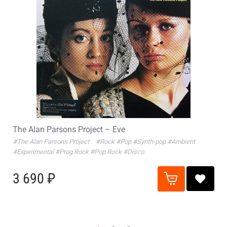
The Alan Parsons Project – Eve
#The Alan Parsons Project
#Rock
#Pop
#Synth-pop
#Ambient
#Experimental
#Prog Rock
#Pop Rock
#Disco
3 690 ₽