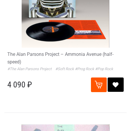
The Alan Parsons Project – Ammonia Avenue (half-
speed)
#The Alan Parsons Project
#Soft Rock
#Prog Rock
#Pop Rock
4 090 ₽