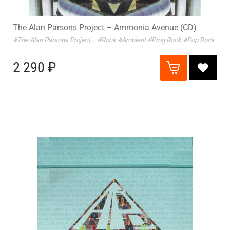
The Alan Parsons Project – Ammonia Avenue (CD)
#The Alan Parsons Project
#Rock
#Ambient
#Prog Rock
#Pop Rock
2 290 ₽