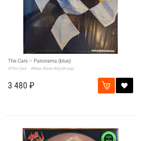
The Cars – Panorama (blue)
#The Cars
#New Wave
#Synth-pop
3 480 ₽