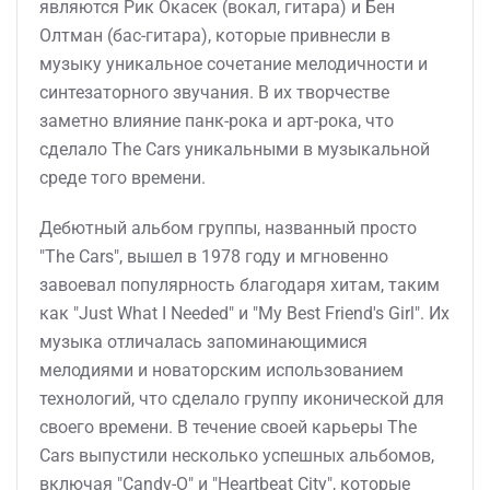
являются Рик Окасек (вокал, гитара) и Бен
Олтман (бас-гитара), которые привнесли в
музыку уникальное сочетание мелодичности и
синтезаторного звучания. В их творчестве
заметно влияние панк-рока и арт-рока, что
сделало The Cars уникальными в музыкальной
среде того времени.
Дебютный альбом группы, названный просто
"The Cars", вышел в 1978 году и мгновенно
завоевал популярность благодаря хитам, таким
как "Just What I Needed" и "My Best Friend's Girl". Их
музыка отличалась запоминающимися
мелодиями и новаторским использованием
технологий, что сделало группу иконической для
своего времени. В течение своей карьеры The
Cars выпустили несколько успешных альбомов,
включая "Candy-O" и "Heartbeat City", которые