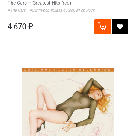
The Cars – Greatest Hits (red)
#The Cars
#Synth-pop
#Classic Rock
#Pop Rock
4 670 ₽