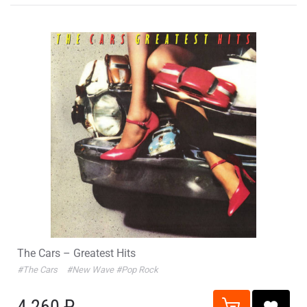
The Cars – Greatest Hits
#The Cars
#New Wave
#Pop Rock
4 260 ₽