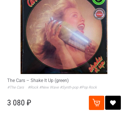
The Cars – Shake It Up (green)
#The Cars
#Rock
#New Wave
#Synth-pop
#Pop Rock
3 080 ₽