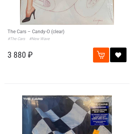
The Cars – Candy-O (clear)
#The Cars
#New Wave
3 880 ₽