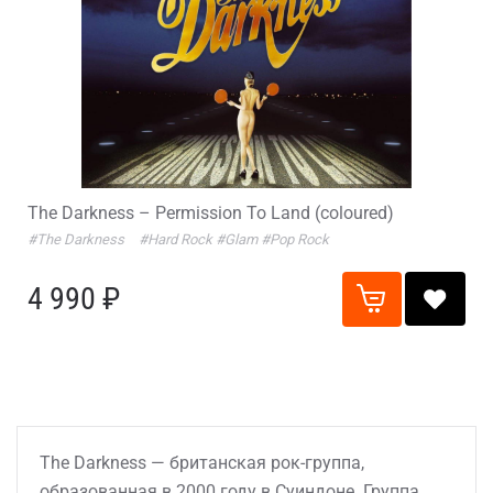
The Darkness – Permission To Land (coloured)
#The Darkness
#Hard Rock
#Glam
#Pop Rock
4 990 ₽
The Darkness — британская рок-группа,
образованная в 2000 году в Суиндоне. Группа