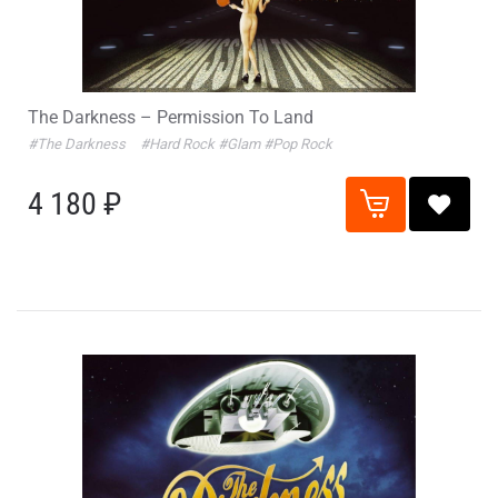
The Darkness – Permission To Land
#The Darkness
#Hard Rock
#Glam
#Pop Rock
4 180 ₽