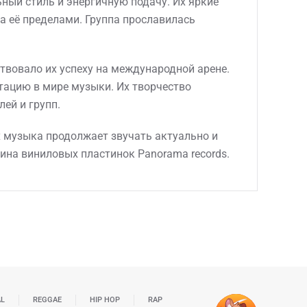
ьный стиль и энергичную подачу. Их яркие
а её пределами. Группа прославилась
твовало их успеху на международной арене.
утацию в мире музыки. Их творчество
ей и групп.
х музыка продолжает звучать актуально и
зина виниловых пластинок Panorama records.
AL
REGGAE
HIP HOP
RAP