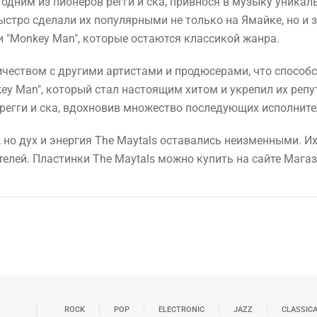
л одним из пионеров регги и ска, привнося в музыку уникал
тро сделали их популярными не только на Ямайке, но и з
 и "Monkey Man", которые остаются классикой жанра.
ичеством с другими артистами и продюсерами, что способс
ey Man", который стал настоящим хитом и укрепил их реп
регги и ска, вдохновив множество последующих исполнител
 но дух и энергия The Maytals оставались неизменными. И
елей. Пластинки The Maytals можно купить на сайте Мага
ROCK
POP
ELECTRONIC
JAZZ
CLASSIC