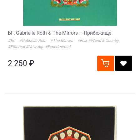
БГ, Gabrielle Roth & The Mirrors – Прибежище
#БГ
#Gabrielle Roth
#The Mirrors
#Folk
#World & Country
#Ethereal
#New Age
#Experimental
2 250 ₽