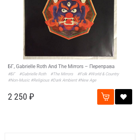
БГ, Gabrielle Roth And The Mirrors – Переправа
#БГ
#Gabrielle Roth
#The Mirrors
#Folk
#World & Country
#Non-Music
#Religious
#Dark Ambient
#New Age
2 250 ₽