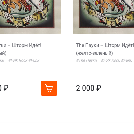
уки – Шторм Идёт!
The Пауки – Шторм Идёт!
ый)
(желто-зеленый)
уки
#Folk Rock
#Punk
#The Пауки
#Folk Rock
#Punk
0 ₽
2 000 ₽