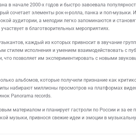
на в начале 2000-х годов и быстро завоевала популярнос
ый сочетает элементы рок-н-ролла, панка и поп-музыки. И
окой аудитории, а мелодии легко запоминаются и становя
е участвует в благотворительных мероприятиях.
зыкантов, каждый из которых привносит в звучание группы
ным стилем исполнения и умением взаимодействовать с пуб
 что позволяет им экспериментировать с новыми звуков
олько альбомов, которые получили признание как критико
клипы набирают миллионы просмотров на платформах видео
нок Panorama records.
овым материалом и планирует гастроли по России и за ее 
кой музыки, привнося свежие идеи и эмоции в музыкальну