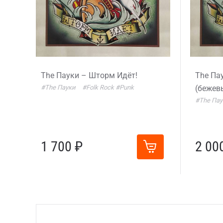
The Пауки – Шторм Идёт!
The Па
#The Пауки
#Folk Rock
#Punk
(бежев
#The Па
1 700 ₽
2 00