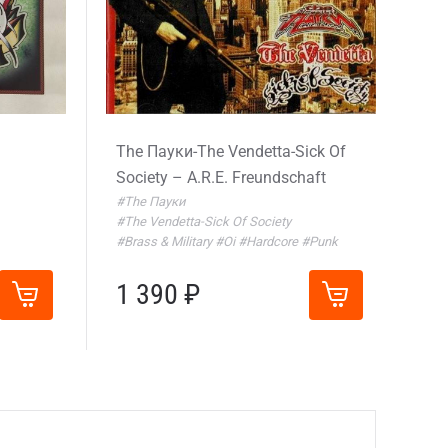
The Пауки-The Vendetta-Sick Of
Society – A.R.E. Freundschaft
#The Пауки
#The Vendetta-Sick Of Society
#Brass & Military
#Oi
#Hardcore
#Punk
1 390 ₽