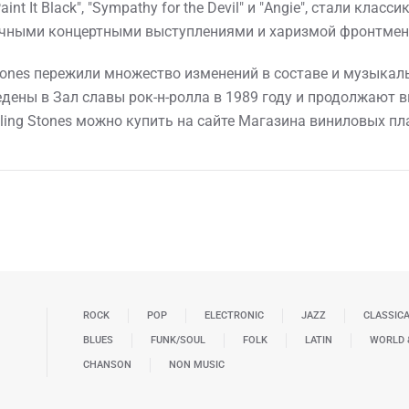
 "Paint It Black", "Sympathy for the Devil" и "Angie", стали кл
гичными концертными выступлениями и харизмой фронтмен
tones пережили множество изменений в составе и музыкаль
дены в Зал славы рок-н-ролла в 1989 году и продолжают 
ling Stones можно купить на сайте Магазина виниловых пл
ROCK
POP
ELECTRONIC
JAZZ
CLASSIC
BLUES
FUNK/SOUL
FOLK
LATIN
WORLD 
CHANSON
NON MUSIC