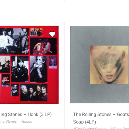
ling Stones – Honk (3 LP)
The Rolling Stones – Goat
ing Stones
#Blues
Soup (4LP)
#The Rolling Stones
#Blues Roc