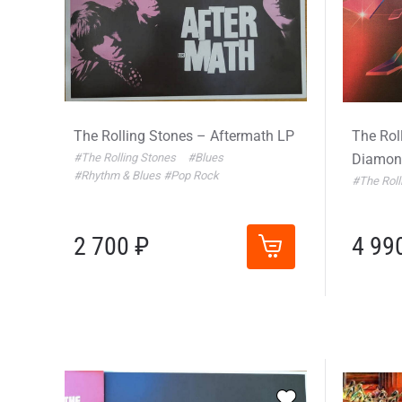
The Rolling Stones – Aftermath LP
The Rol
#The Rolling Stones
#Blues
Diamon
#Rhythm & Blues
#Pop Rock
#The Roll
2 700 ₽
4 99