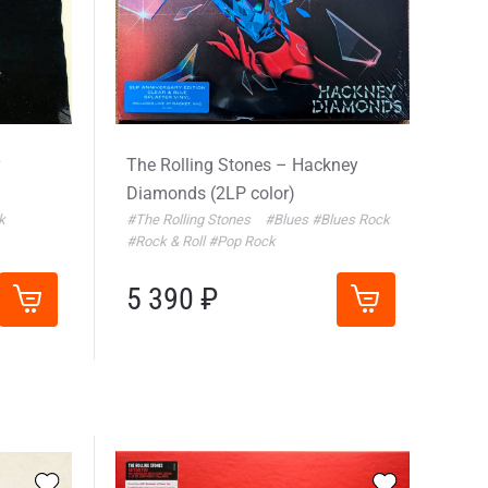
y
The Rolling Stones – Hackney
Diamonds (2LP color)
k
#The Rolling Stones
#Blues
#Blues Rock
#Rock & Roll
#Pop Rock
5 390 ₽