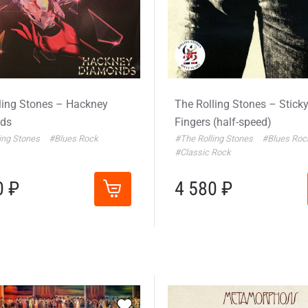
ling Stones – Hackney
The Rolling Stones – Stick
ds
Fingers (half-speed)
ing Stones
#Blues Rock
#The Rolling Stones
#Blues Roc
#Classic Rock
0 ₽
4 580 ₽