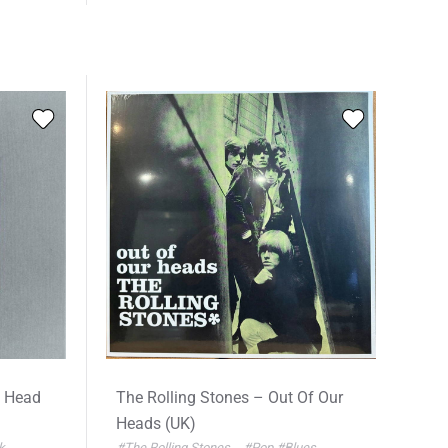
s Head
The Rolling Stones – Out Of Our
Heads (UK)
k
#The Rolling Stones
#Pop
#Blues