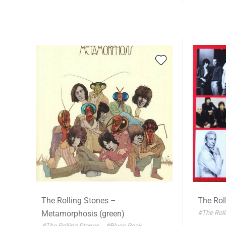
The Rolling Stones –
The Rol
Metamorphosis (green)
#The Roll
#The Rolling Stones
#Blues Rock