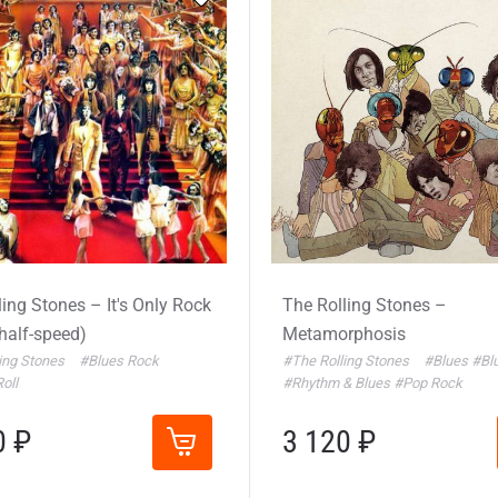
ling Stones – It's Only Rock
The Rolling Stones –
(half-speed)
Metamorphosis
ing Stones
#Blues Rock
#The Rolling Stones
#Blues
#Bl
oll
#Rhythm & Blues
#Pop Rock
0 ₽
3 120 ₽