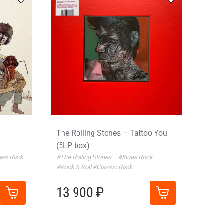
The Rolling Stones – Tattoo You
(5LP box)
ues Rock
#The Rolling Stones
#Blues Rock
#Rock & Roll
#Classic Rock
13 900 ₽