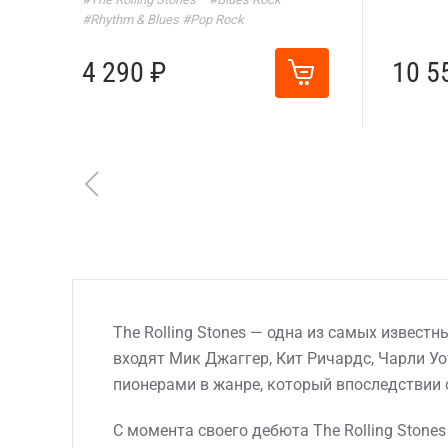
#Rhythm & Blues
#Pop Rock
4 290 ₽
10 5
The Rolling Stones — одна из самых известн
входят Мик Джаггер, Кит Ричардс, Чарли Уот
пионерами в жанре, который впоследствии 
С момента своего дебюта The Rolling Stones