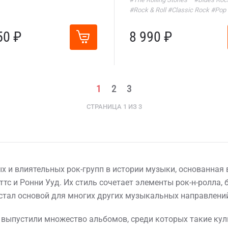
#Rock & Roll
#Classic Rock
#Pop
50 ₽
8 990 ₽
1
2
3
СТРАНИЦА 1 ИЗ 3
ых и влиятельных рок-групп в истории музыки, основанная 
тс и Ронни Ууд. Их стиль сочетает элементы рок-н-ролла, 
стал основой для многих других музыкальных направлени
 выпустили множество альбомов, среди которых такие культов