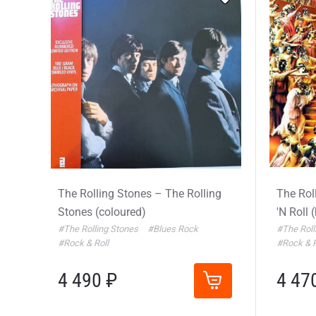
The Rolling Stones – The Rolling
The Rol
Stones (coloured)
'N Roll 
#The Rolling Stones
#Blues Rock
#The Roll
#Rock & Roll
#Rock & R
4 490 ₽
4 47