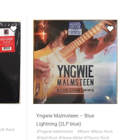
Yngwie Malmsteen – Blue
Lightning (2LP blue)
olk Rock
#Yngwie Malmsteen
#Blues
#Blues Rock
#Hard Rock
#Heavy Metal
#Classic Rock