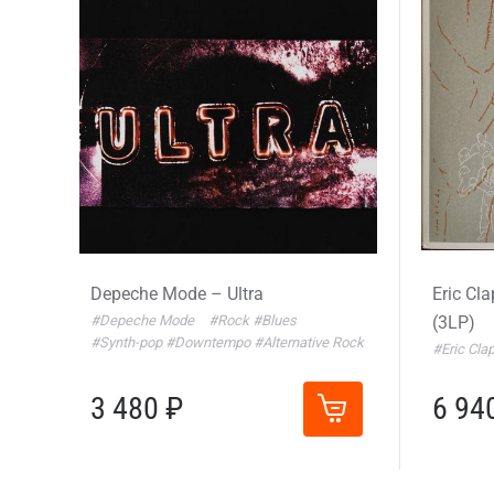
Depeche Mode – Ultra
Eric Cl
#Depeche Mode
#Rock
#Blues
(3LP)
#Synth-pop
#Downtempo
#Alternative Rock
#Eric Cla
3 480 ₽
6 94