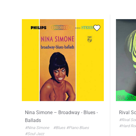
Nina Simone – Broadway - Blues -
Rival So
Ballads
#Rival S
#Hard Ro
#Nina Simone
#Blues
#Piano Blues
#Soul-Jazz