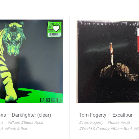
ns – Darkfighter (clear)
Tom Fogerty – Excalibur
ons
#Blues
#Blues Rock
#Tom Fogerty
#Blues
#Folk
ck
#Rock & Roll
#World & Country
#Blues Rock
#F