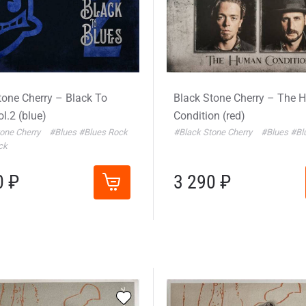
tone Cherry – Black To
Black Stone Cherry – The
l.2 (blue)
Condition (red)
one Cherry
#Blues
#Blues Rock
#Black Stone Cherry
#Blues
#Bl
ck
0 ₽
3 290 ₽