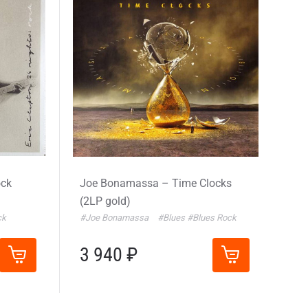
ock
Joe Bonamassa – Time Clocks
(2LP gold)
ck
#Joe Bonamassa
#Blues
#Blues Rock
3 940 ₽