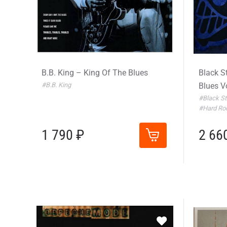
B.B. King – King Of The Blues
Black S
#B.B. King
Blues Vo
#Black St
#Hard Ro
1 790 ₽
2 66