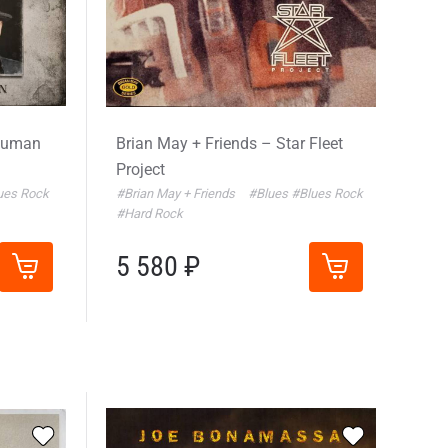
 Human
Brian May + Friends – Star Fleet
Project
ues Rock
#Brian May + Friends
#Blues
#Blues Rock
#Hard Rock
5 580 ₽