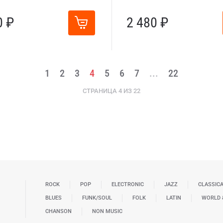
0 ₽
2 480 ₽
1
2
3
4
5
6
7
...
22
СТРАНИЦА 4 ИЗ 22
ROCK
POP
ELECTRONIC
JAZZ
CLASSIC
BLUES
FUNK/SOUL
FOLK
LATIN
WORLD 
CHANSON
NON MUSIC