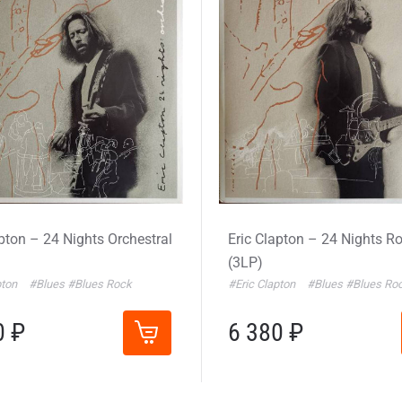
apton – 24 Nights Orchestral
Eric Clapton – 24 Nights R
(3LP)
pton
#Blues
#Blues Rock
#Eric Clapton
#Blues
#Blues Ro
0 ₽
6 380 ₽