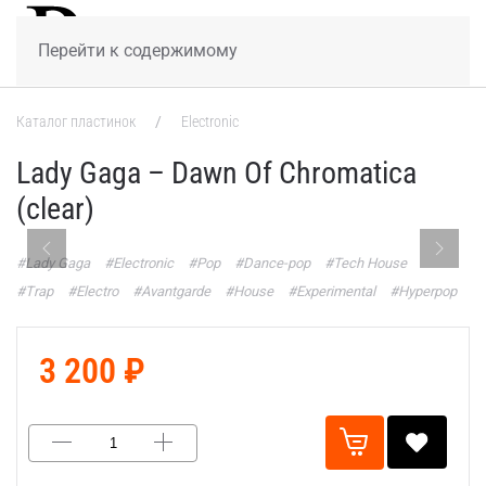
МЕНЮ
Перейти к содержимому
Каталог пластинок
Electronic
Lady Gaga – Dawn Of Chromatica
(clear)
#Lady Gaga
#Electronic
#Pop
#Dance-pop
#Tech House
#Trap
#Electro
#Avantgarde
#House
#Experimental
#Hyperpop
3 200 ₽