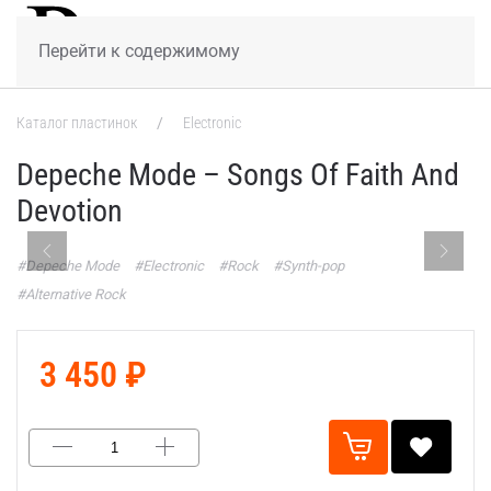
МЕНЮ
Перейти к содержимому
Каталог пластинок
Electronic
Depeche Mode – Songs Of Faith And
Devotion
#Depeche Mode
#Electronic
#Rock
#Synth-pop
#Alternative Rock
3 450 ₽