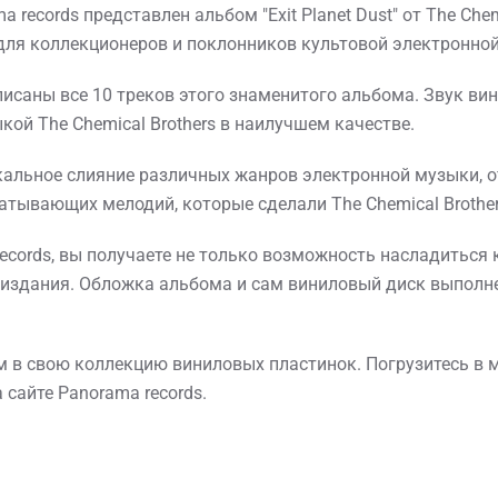
records представлен альбом "Exit Planet Dust" от The Chem
ля коллекционеров и поклонников культовой электронно
писаны все 10 треков этого знаменитого альбома. Звук ви
ой The Chemical Brothers в наилучшем качестве.
икальное слияние различных жанров электронной музыки, от
тывающих мелодий, которые сделали The Chemical Brothe
ecords, вы получаете не только возможность насладиться 
 издания. Обложка альбома и сам виниловый диск выполн
 в свою коллекцию виниловых пластинок. Погрузитесь в ми
 сайте Panorama records.