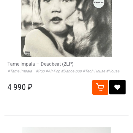
Tame Impala – Deadbeat (2LP)
#Tame Impala
#Pop
#Alt-Pop
#Dance-pop
#Tech House
#House
4 990 ₽