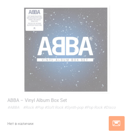
ABBA – Vinyl Album Box Set
#ABBA
#Rock
#Pop
#Soft Rock
#Synth-pop
#Pop Rock
#Disco
Нет в наличии