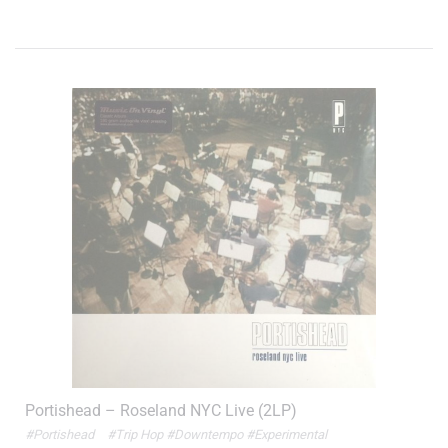
Portishead – Roseland NYC Live (2LP)
#Portishead
#Trip Hop
#Downtempo
#Experimental