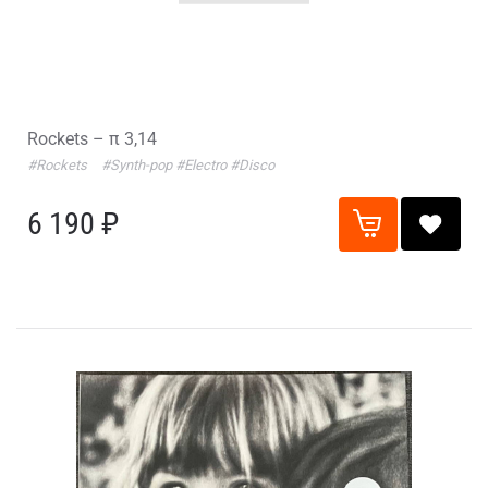
Rockets – π 3,14
#Rockets
#Synth-pop
#Electro
#Disco
6 190 ₽