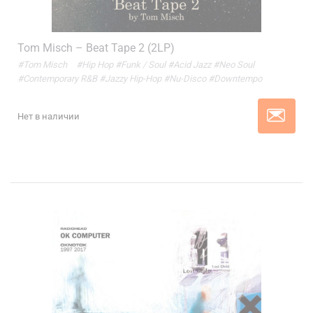
Tom Misch – Beat Tape 2 (2LP)
#Tom Misch
#Hip Hop
#Funk / Soul
#Acid Jazz
#Neo Soul
#Contemporary R&B
#Jazzy Hip-Hop
#Nu-Disco
#Downtempo
Нет в наличии