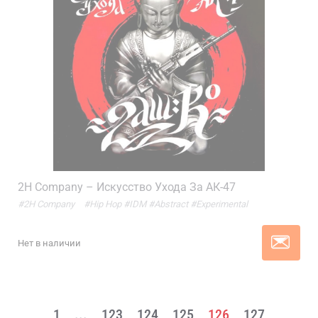
2H Company – Искусство Ухода За АК-47
#2H Company
#Hip Hop
#IDM
#Abstract
#Experimental
Нет в наличии
1
...
123
124
125
126
127