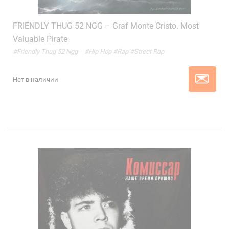
FRIENDLY THUG 52 NGG – Graf Monte Cristo. Most
Valuable Pirate
#Friendly Thug 52 Ngg
#Hip Hop
#Rap
#Street Rap
Нет в наличии