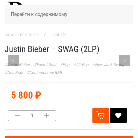
МЕНЮ
Перейти к содержимому
Каталог пластинок
Funk / Soul
Justin Bieber – SWAG (2LP)
#Justin Bieber
#Funk / Soul
#Pop
#Alt-Pop
#New Jack Swing
#Neo Soul
#Contemporary R&B
5 800 ₽