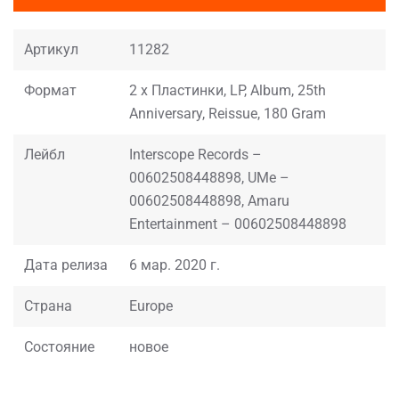
Артикул
11282
Формат
2 x Пластинки, LP, Album, 25th
Anniversary, Reissue, 180 Gram
Лейбл
Interscope Records –
00602508448898, UMe –
00602508448898, Amaru
Entertainment – 00602508448898
Дата релиза
6 мар. 2020 г.
Страна
Europe
Состояние
новое