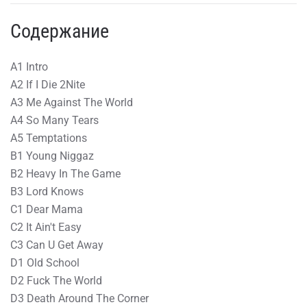
Содержание
A1 Intro
A2 If I Die 2Nite
A3 Me Against The World
A4 So Many Tears
A5 Temptations
B1 Young Niggaz
B2 Heavy In The Game
B3 Lord Knows
C1 Dear Mama
C2 It Ain't Easy
C3 Can U Get Away
D1 Old School
D2 Fuck The World
D3 Death Around The Corner