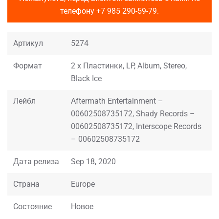
телефону
+7 985 290-59-79
.
Артикул
5274
Формат
2 x Пластинки, LP, Album, Stereo,
Black Ice
Лейбл
Aftermath Entertainment –
00602508735172, Shady Records –
00602508735172, Interscope Records
– 00602508735172
Дата релиза
Sep 18, 2020
Страна
Europe
Состояние
Новое