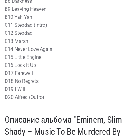
B8 Darkness
B9 Leaving Heaven
B10 Yah Yah
C11 Stepdad (Intro)
C12 Stepdad
C13 Marsh
C14 Never Love Again
C15 Little Engine
C16 Lock It Up
D17 Farewell
D18 No Regrets
D19 I Will
D20 Alfred (Outro)
Описание альбома "Eminem, Slim
Shady – Music To Be Murdered By