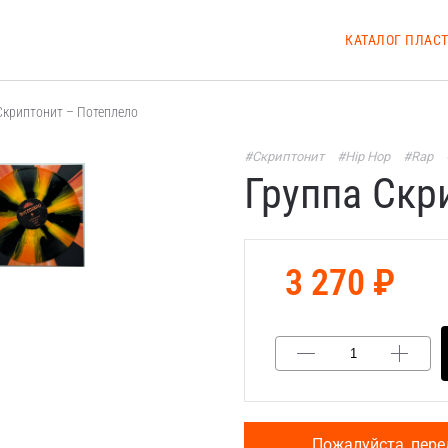
КАТАЛОГ ПЛАС
Скриптонит – Потеплело
#Скриптонит
#Hip Hop
#Rap
Группа Скр
3 270 ₽
Пожалуйста, пере