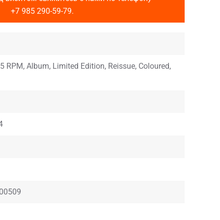
+7 985 290-59-79
.
 45 RPM, Album, Limited Edition, Reissue, Coloured,
4
00509