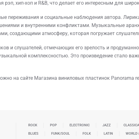
 рэп, хип-хоп и R&B, что делает его интересным для широ
ные переживания и социальные наблюдения автора. Лирика
шениями и внутренними конфликтами. Музыкальные аранж
и, создающими атмосферу, которая погружает слушателя
ов и слушателей, отмечающих его зрелость и продуманнос
узыкальной комплексностью. Это произведение стало важн
ожно на сайте Магазина виниловых пластинок Panorama re
ROCK
POP
ELECTRONIC
JAZZ
CLASSIC
BLUES
FUNK/SOUL
FOLK
LATIN
WORLD 