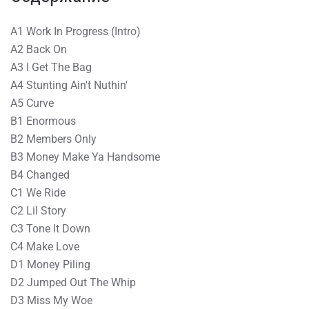
A1 Work In Progress (Intro)
A2 Back On
A3 I Get The Bag
A4 Stunting Ain't Nuthin'
A5 Curve
B1 Enormous
B2 Members Only
B3 Money Make Ya Handsome
B4 Changed
C1 We Ride
C2 Lil Story
C3 Tone It Down
C4 Make Love
D1 Money Piling
D2 Jumped Out The Whip
D3 Miss My Woe