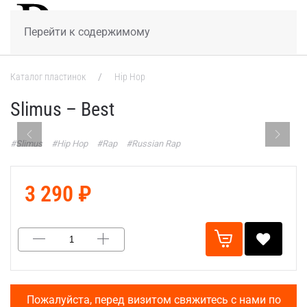
МЕНЮ
Перейти к содержимому
Каталог пластинок
Hip Hop
Slimus – Best
#Slimus
#Hip Hop
#Rap
#Russian Rap
3 290 ₽
Пожалуйста, перед визитом свяжитесь с нами по