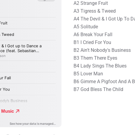
A2 Strange Fruit
A3 Tigress & Tweed
A4 The Devil & I Got Up To 
A5 Solitude
A6 Break Your Fall
B1 I Cried For You
B2 Ain't Nobody's Business
B3 Them There Eyes
B4 Lady Sings The Blues
B5 Lover Man
B6 Gimme A Pigfoot And A Bo
B7 God Bless The Child ⠀