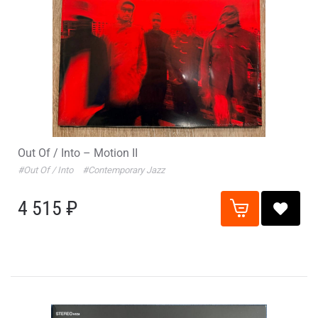
Out Of / Into – Motion II
#Out Of / Into
#Contemporary Jazz
4 515 ₽