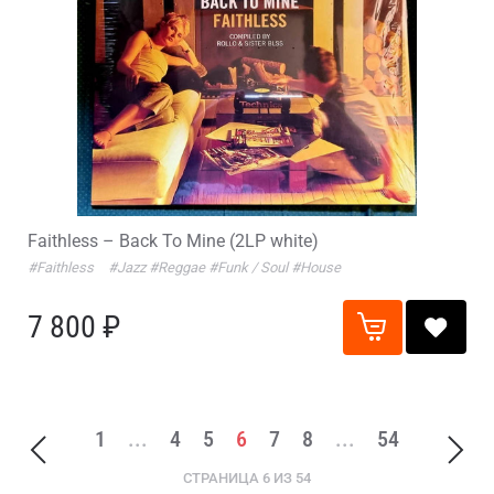
Faithless – Back To Mine (2LP white)
#Faithless
#Jazz
#Reggae
#Funk / Soul
#House
7 800 ₽
1
...
4
5
6
7
8
...
54
СТРАНИЦА 6 ИЗ 54