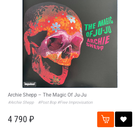
Archie Shepp – The Magic Of Ju-Ju
#Archie Shepp
#Post Bop
#Free Improvisation
4 790 ₽