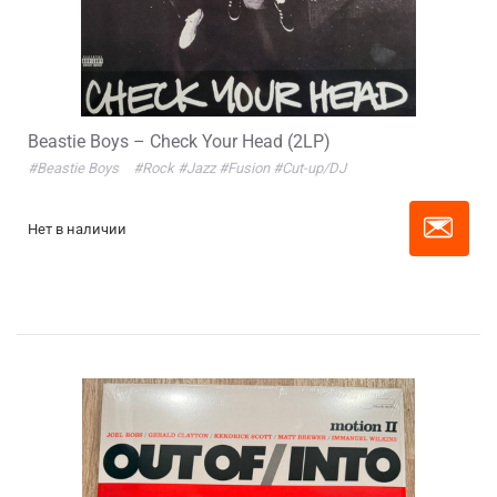
Beastie Boys – Check Your Head (2LP)
#Beastie Boys
#Rock
#Jazz
#Fusion
#Cut-up/DJ
Нет в наличии