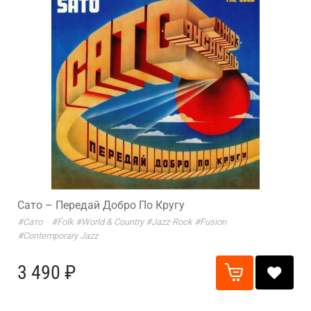
Сато – Передай Добро По Кругу
#Сато
#Folk
#World & Country
#Jazz-Rock
#Fusion
#Contemporary Jazz
3 490 ₽