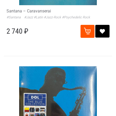
Santana – Caravanserai
#Santana
#Jazz
#Latin
#Jazz-Rock
#Psychedelic Rock
2 740 ₽