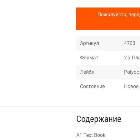
Пожалуйста, пере
Артикул
4703
Формат
2 x Пла
Лейбл
Polydor
Состояние
Новое
Содержание
A1 Text Book