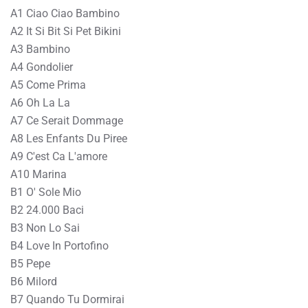
A1 Ciao Ciao Bambino
A2 It Si Bit Si Pet Bikini
A3 Bambino
A4 Gondolier
A5 Come Prima
A6 Oh La La
A7 Ce Serait Dommage
A8 Les Enfants Du Piree
A9 C'est Ca L'amore
A10 Marina
B1 O' Sole Mio
B2 24.000 Baci
B3 Non Lo Sai
B4 Love In Portofino
B5 Pepe
B6 Milord
B7 Quando Tu Dormirai