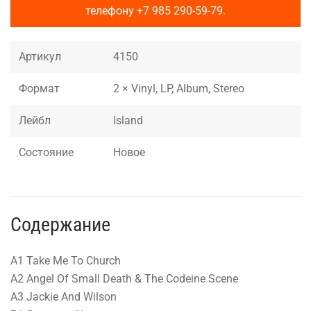
телефону
+7 985 290-59-79
.
Артикул
4150
Формат
2 × Vinyl, LP, Album, Stereo
Лейбл
Island
Состояние
Новое
Содержание
A1 Take Me To Church
A2 Angel Of Small Death & The Codeine Scene
A3 Jackie And Wilson