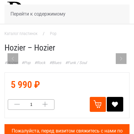
МЕНЮ
Перейти к содержимому
Каталог пластинок
Pop
Hozier – Hozier
#Hozier
#Pop
#Rock
#Blues
#Funk / Soul
5 990 ₽
Пожалуйста, перед визитом свяжитесь с нами по