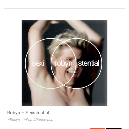
Robyn – Sexistential
#Robyn
#Pop
#Dance-pop