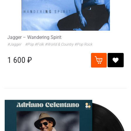
Jagger – Wandering Spirit
#Jagger
#Pop
#Folk
#World & Country
#Pop Rock
1 600 ₽