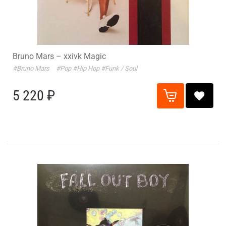
Bruno Mars – xxivk Magic
#Bruno Mars
#Pop
#Hip Hop
#Funk / Soul
5 220 ₽