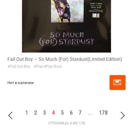
Fall Out Boy – So Much (For) Stardust(Limited Edition)
#Fall Out Boy
#Pop
#Pop Rock
Нет в наличии
1
2
3
4
5
6
7
...
178
СТРАНИЦА 4 ИЗ 178