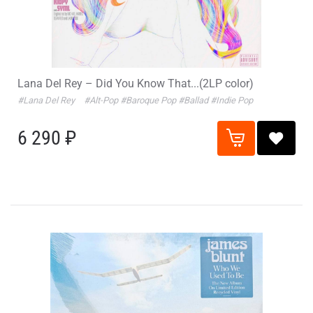
Lana Del Rey – Did You Know That...(2LP color)
#Lana Del Rey
#Alt-Pop
#Baroque Pop
#Ballad
#Indie Pop
6 290 ₽