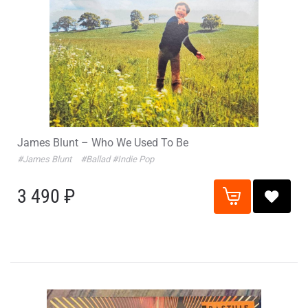
James Blunt – Who We Used To Be
#James Blunt
#Ballad
#Indie Pop
3 490 ₽