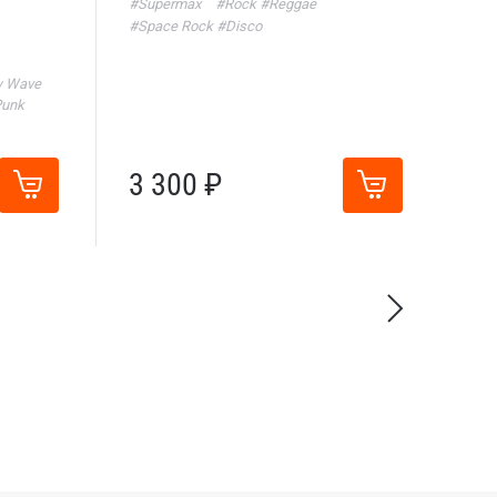
#Supermax
#Rock
#Reggae
#Space Rock
#Disco
 Wave
unk
3 300 ₽