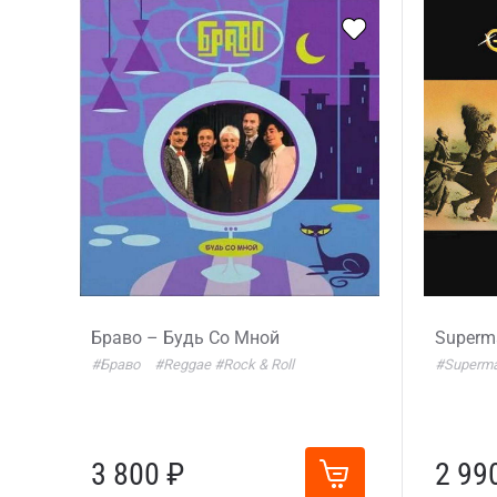
Браво – Будь Со Мной
Superma
#Браво
#Reggae
#Rock & Roll
#Superm
3 800 ₽
2 99