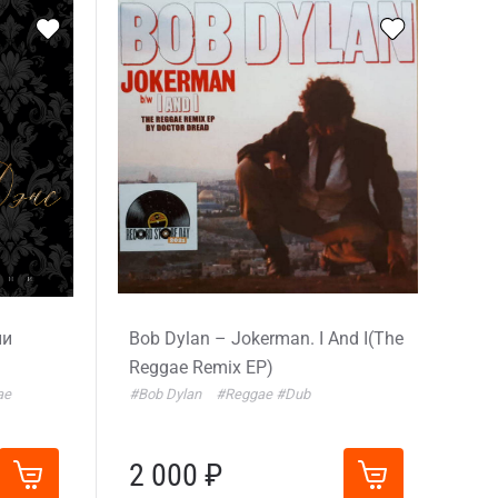
ни
Bob Dylan – Jokerman. I And I(The
Reggae Remix EP)
ae
#Bob Dylan
#Reggae
#Dub
2 000 ₽