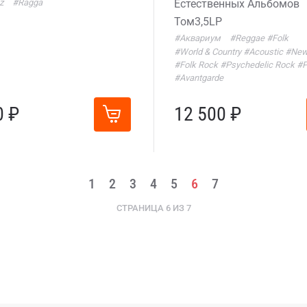
z
#Ragga
Естественных Альбомов
Том3,5LP
#Аквариум
#Reggae
#Folk
#World & Country
#Acoustic
#New
#Folk Rock
#Psychedelic Rock
#P
#Avantgarde
0 ₽
12 500 ₽
1
2
3
4
5
6
7
СТРАНИЦА 6 ИЗ 7