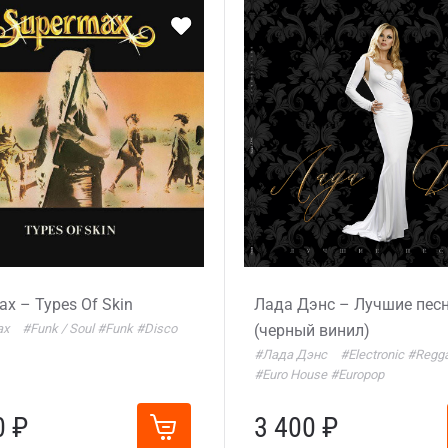
x – Types Of Skin
Лада Дэнс – Лучшие пес
ax
#Funk / Soul
#Funk
#Disco
(черный винил)
#Лада Дэнс
#Electronic
#Regg
#Euro House
#Europop
0 ₽
3 400 ₽