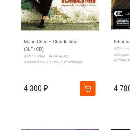
Manu Chao – Clandestino
Rihanna
(3LP+CD)
#Rihann
#Reggae
#Manu Chao
#Folk
#Latin
#Progres
#World & Country
#Dub
#Pachanga
4 300 ₽
4 78