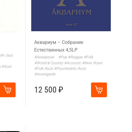
Аквариум – Собрание
Естественных 4,5LP
th Jazz
#Аквариум
#Pop
#Reggae
#Folk
#World & Country
#Acoustic
#New Wave
o
#Soul
#Folk Rock
#Psychedelic Rock
#Avantgarde
12 500 ₽