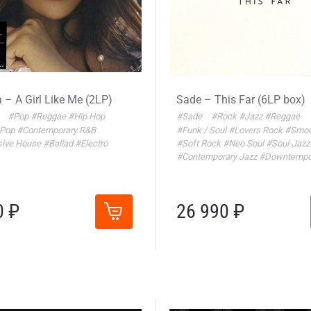
 – A Girl Like Me (2LP)
Sade – This Far (6LP box)
a
#Pop
#Reggae
#Hip Hop
#Sade
#Rock
#Jazz
#Reggae
-Pop
#Contemporary R&B
#Funk / Soul
#Lovers Rock
#Smoo
sive House
#Ballad
#Electro
#Soft Rock
#Neo Soul
#Soul-Jazz
#Contemporary Jazz
#Downtemp
0 ₽
26 990 ₽