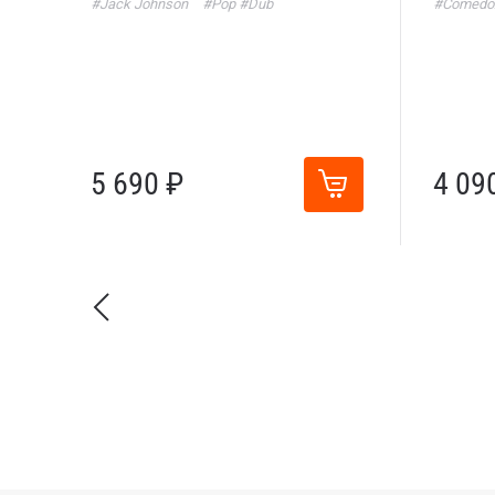
#Jack Johnson
#Pop
#Dub
#Comedo
5 690 ₽
4 09