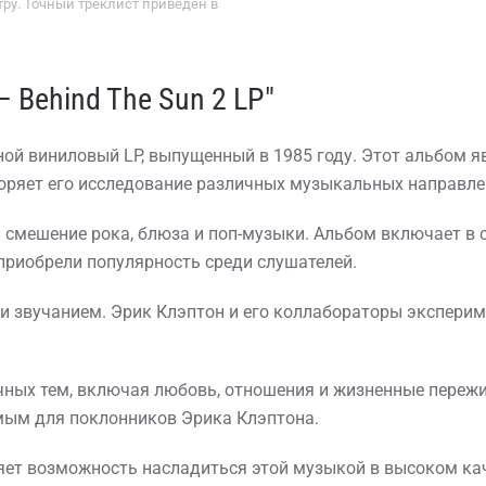
ру. Точный треклист приведён в
– Behind The Sun 2 LP"
двойной виниловый LP, выпущенный в 1985 году. Этот альбо
воряет его исследование различных музыкальных направле
смешение рока, блюза и поп-музыки. Альбом включает в себ
 и приобрели популярность среди слушателей.
 и звучанием. Эрик Клэптон и его коллабораторы экспери
личных тем, включая любовь, отношения и жизненные переж
имым для поклонников Эрика Клэптона.
яет возможность насладиться этой музыкой в высоком ка