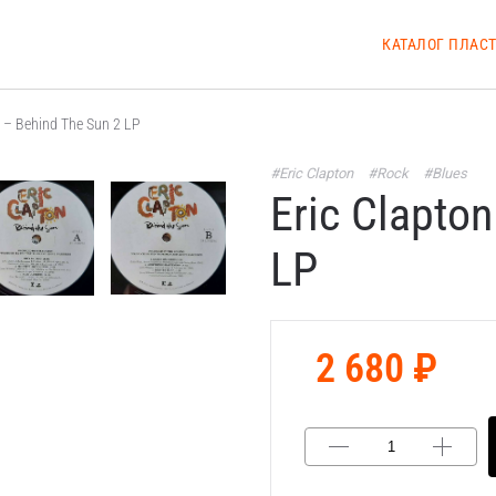
КАТАЛОГ ПЛАС
n – Behind The Sun 2 LP
#Eric Clapton
#Rock
#Blues
Eric Clapto
LP
2 680 ₽