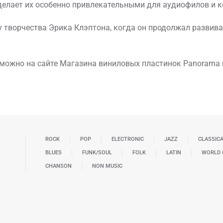
о делает их особенно привлекательными для аудиофилов и 
зу творчества Эрика Клэптона, когда он продолжал развив
P можно на сайте Магазина виниловых пластинок Panorama r
ROCK
POP
ELECTRONIC
JAZZ
CLASSIC
BLUES
FUNK/SOUL
FOLK
LATIN
WORLD 
CHANSON
NON MUSIC