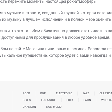
ость пережить моменты настоящей рок-атмосферы.
 мир музыки и страсти, созданный группой, которая остави
ить их музыку в лучшем исполнении и в полной мере оценит
зыки, то этот альбом обязательно должен стать частью ва
их доступными для прослушивания в любое удобное время.
ьбом на сайте Магазина виниловых пластинок Panorama re
о музыкальное путешествие, которое будет с вами навсегда 
ROCK
POP
ELECTRONIC
JAZZ
CLASSIC
BLUES
FUNK/SOUL
FOLK
LATIN
WORLD 
CHANSON
NON MUSIC