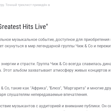
ру. Точный треклист приведён в
eatest Hits Live"
никальное музыкальное событие, доступное для приобретени
яет окунуться в мир легендарной группы Чиж & Co и пере
ергии и страсти. Группа Чиж & Co всегда славилась динами
а. Этот альбом захватывает атмосферу живых концертов и
 Co, такие как "Африка", "Блюз", "Маргарита" и многие др
даря слушателям непередаваемые впечатления.
ствие музыкантов с аудиторией и внимание публики. Он о