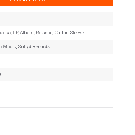
нка, LP, Album, Reissue, Carton Sleeve
 Music, SoLyd Records
e
е