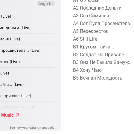
A1 О Любви
A2 Последние Деньги
A3 Сен Симилья
A4 Вот Пуля Просвистела...
A5 Перекресток
A6 Still Life
B1 Кругом Тайга...
B2 Солдат На Привале
B3 Она Не Вышла Замуж...
B4 Хочу Чаю
B5 Вечная Молодость