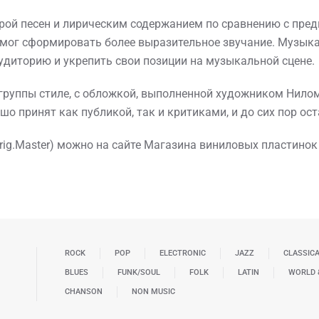
урой песен и лирическим содержанием по сравнению с пр
ог сформировать более выразительное звучание. Музыка D
удиторию и укрепить свои позиции на музыкальной сцене.
группы стиле, с обложкой, выполненной художником Нил
ошо принят как публикой, так и критиками, и до сих пор ос
 Orig.Master) можно на сайте Магазина виниловых пластинок
ROCK
POP
ELECTRONIC
JAZZ
CLASSIC
BLUES
FUNK/SOUL
FOLK
LATIN
WORLD 
CHANSON
NON MUSIC