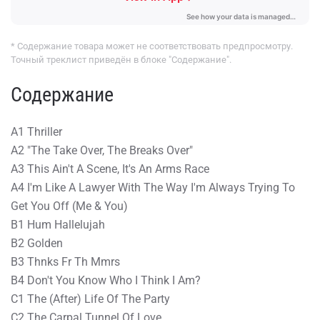
* Содержание товара может не соответствовать предпросмотру.
Точный треклист приведён в блоке "Содержание".
Содержание
A1 Thriller
A2 "The Take Over, The Breaks Over"
A3 This Ain't A Scene, It's An Arms Race
A4 I'm Like A Lawyer With The Way I'm Always Trying To
Get You Off (Me & You)
B1 Hum Hallelujah
B2 Golden
B3 Thnks Fr Th Mmrs
B4 Don't You Know Who I Think I Am?
C1 The (After) Life Of The Party
C2 The Carpal Tunnel Of Love