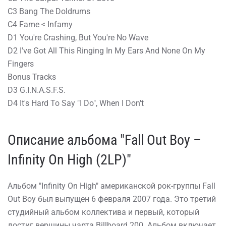
C3 Bang The Doldrums
C4 Fame < Infamy
D1 You're Crashing, But You're No Wave
D2 I've Got All This Ringing In My Ears And None On My
Fingers
Bonus Tracks
D3 G.I.N.A.S.F.S.
D4 It's Hard To Say "I Do", When I Don't
Описание альбома "Fall Out Boy –
Infinity On High (2LP)"
Альбом "Infinity On High" американской рок-группы Fall
Out Boy был выпущен 6 февраля 2007 года. Это третий
студийный альбом коллектива и первый, который
достиг вершины чарта Billboard 200. Альбом включает