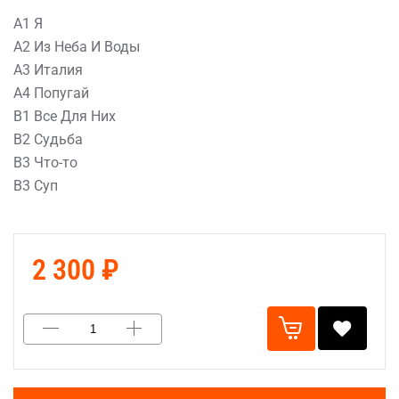
A1 Я
A2 Из Неба И Воды
A3 Италия
A4 Попугай
B1 Все Для Них
B2 Судьба
B3 Что-то
B3 Суп
2 300 ₽