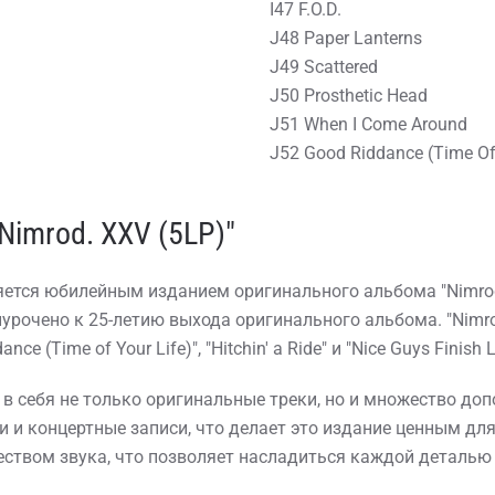
I47 F.O.D.
J48 Paper Lanterns
J49 Scattered
J50 Prosthetic Head
J51 When I Come Around
J52 Good Riddance (Time Of 
Nimrod. XXV (5LP)"
ляется юбилейным изданием оригинального альбома "Nimrod
иурочено к 25-летию выхода оригинального альбома. "Nim
 (Time of Your Life)", "Hitchin' a Ride" и "Nice Guys Finish L
 в себя не только оригинальные треки, но и множество до
и и концертные записи, что делает это издание ценным дл
ством звука, что позволяет насладиться каждой деталью