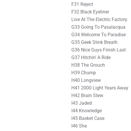
F31 Reject
F32 Black Eyeliner
Live At The Electric Factory.
G33 Going To Pasalacqua
G34 Welcome To Paradise
G35 Geek Stink Breath
G36 Nice Guys Finish Last
G37 Hitchin' A Ride
H38 The Grouch
H39 Chump
H40 Longview
H41 2000 Light Years Away
H42 Brain Stew
I43 Jaded
I44 Knowledge
I45 Basket Case
I46 She