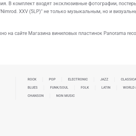
я. В комплект входят эксклюзивные фотографии, постеры
"Nimrod. XXV (5LP)" не только музыкальным, но и визуаль
жно на сайте Магазина виниловых пластинок Panorama reco
ROCK
POP
ELECTRONIC
JAZZ
CLASSIC
BLUES
FUNK/SOUL
FOLK
LATIN
WORLD 
CHANSON
NON MUSIC