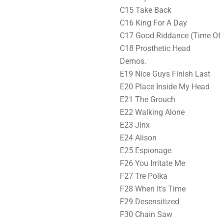
C15 Take Back
C16 King For A Day
C17 Good Riddance (Time Of 
C18 Prosthetic Head
Demos.
E19 Nice Guys Finish Last
E20 Place Inside My Head
E21 The Grouch
E22 Walking Alone
E23 Jinx
E24 Alison
E25 Espionage
F26 You Irritate Me
F27 Tre Polka
F28 When It's Time
F29 Desensitized
F30 Chain Saw