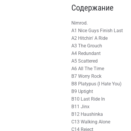
Содержание
Nimrod.
A1 Nice Guys Finish Last
A2 Hitchin' A Ride
A3 The Grouch
A4 Redundant
A5 Scattered
A6 All The Time
B7 Worry Rock
B8 Platypus (I Hate You)
B9 Uptight
B10 Last Ride In
B11 Jinx
B12 Haushinka
C13 Walking Alone
C14 Reject