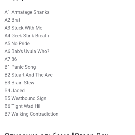
A1 Armatage Shanks
A2 Brat
A3 Stuck With Me
A4 Geek Stink Breath
A5 No Pride
A6 Bab's Uvula Who?
A7 86
B1 Panic Song
B2 Stuart And The Ave.
B3 Brain Stew
B4 Jaded
B5 Westbound Sign
B6 Tight Wad Hill
B7 Walking Contradiction ⠀