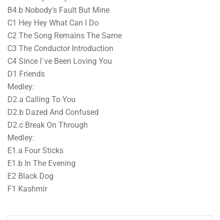
B4.b Nobody's Fault But Mine
C1 Hey Hey What Can I Do
C2 The Song Remains The Same
C3 The Conductor Introduction
C4 Since I`ve Been Loving You
D1 Friends
Medley:
D2.a Calling To You
D2.b Dazed And Confused
D2.c Break On Through
Medley:
E1.a Four Sticks
E1.b In The Evening
E2 Black Dog
F1 Kashmir