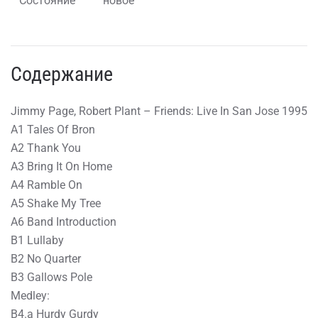
Состояние
новое
Содержание
Jimmy Page, Robert Plant – Friends: Live In San Jose 1995
A1 Tales Of Bron
A2 Thank You
A3 Bring It On Home
A4 Ramble On
A5 Shake My Tree
A6 Band Introduction
B1 Lullaby
B2 No Quarter
B3 Gallows Pole
Medley:
B4.a Hurdy Gurdy