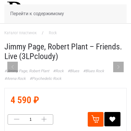
МЕНЮ
Перейти к содержимому
Каталог пластинок
Rock
Jimmy Page, Robert Plant – Friends.
Live (3LPcloudy)
#Jimmy Page, Robert Plant
#Rock
#Blues
#Blues Rock
#Arena Rock
#Psychedelic Rock
4 590 ₽