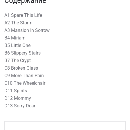
Содержание
A1 Spare This Life
A2 The Storm
A3 Mansion In Sorrow
B4 Miriam
B5 Little One
B6 Slippery Stairs
B7 The Crypt
C8 Broken Glass
C9 More Than Pain
C10 The Wheelchair
D11 Spirits
D12 Mommy
D13 Sorry Dear