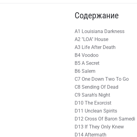
Содержание
A1 Louisiana Darkness
A2 "LOA" House
A3 Life After Death
B4 Voodoo
B5 A Secret
B6 Salem
C7 One Down Two To Go
C8 Sending Of Dead
C9 Sarah's Night
D10 The Exorcist
D11 Unclean Spirits
D12 Cross Of Baron Samedi
D13 If They Only Knew
D14 Aftermath