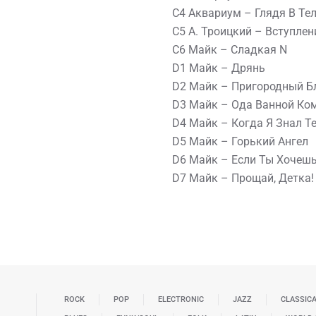
C4 Аквариум – Глядя В Те
C5 А. Троицкий – Вступлен
C6 Майк – Сладкая N
D1 Майк – Дрянь
D2 Майк – Пригородный Б
D3 Майк – Ода Ванной Ко
D4 Майк – Когда Я Знал Т
D5 Майк – Горький Ангел
D6 Майк – Если Ты Хочеш
D7 Майк – Прощай, Детка!
ROCK
POP
ELECTRONIC
JAZZ
CLASSIC