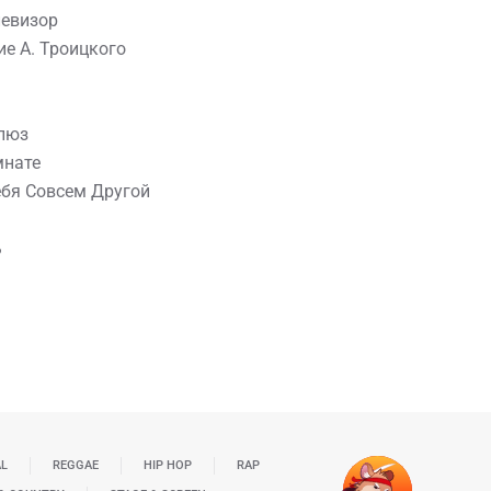
левизор
ие А. Троицкого
люз
мнате
ебя Совсем Другой
ь
AL
REGGAE
HIP HOP
RAP