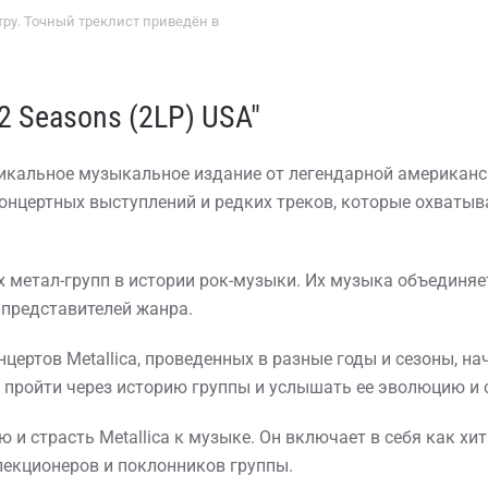
ру. Точный треклист приведён в
2 Seasons (2LP) USA"
 уникальное музыкальное издание от легендарной американс
концертных выступлений и редких треков, которые охваты
ых метал-групп в истории рок-музыки. Их музыка объединяе
 представителей жанра.
нцертов Metallica, проведенных в разные годы и сезоны, на
ройти через историю группы и услышать ее эволюцию и с
и страсть Metallica к музыке. Он включает в себя как хит
екционеров и поклонников группы.