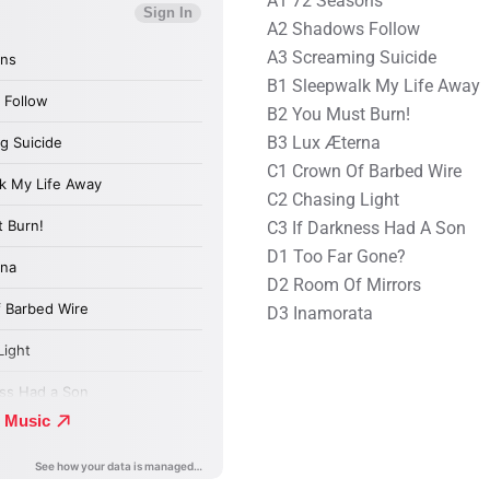
A1 72 Seasons
A2 Shadows Follow
A3 Screaming Suicide
B1 Sleepwalk My Life Away
B2 You Must Burn!
B3 Lux Æterna
C1 Crown Of Barbed Wire
C2 Chasing Light
C3 If Darkness Had A Son
D1 Too Far Gone?
D2 Room Of Mirrors
D3 Inamorata