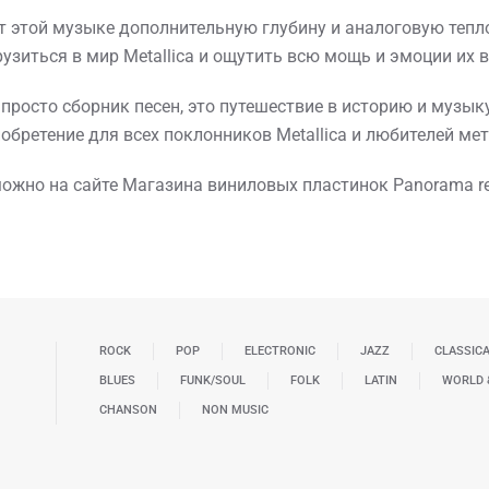
ет этой музыке дополнительную глубину и аналоговую тепл
зиться в мир Metallica и ощутить всю мощь и эмоции их 
не просто сборник песен, это путешествие в историю и музы
обретение для всех поклонников Metallica и любителей ме
 можно на сайте Магазина виниловых пластинок Panorama re
ROCK
POP
ELECTRONIC
JAZZ
CLASSIC
BLUES
FUNK/SOUL
FOLK
LATIN
WORLD 
CHANSON
NON MUSIC