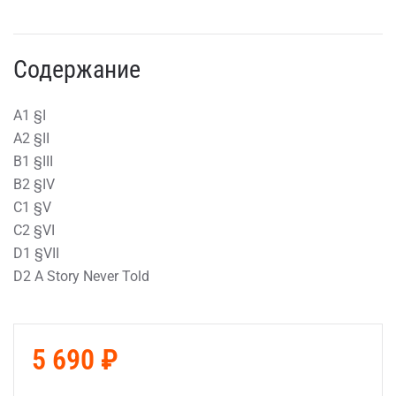
Содержание
A1 §I
A2 §II
B1 §III
B2 §IV
C1 §V
C2 §VI
D1 §VII
D2 A Story Never Told
5 690 ₽