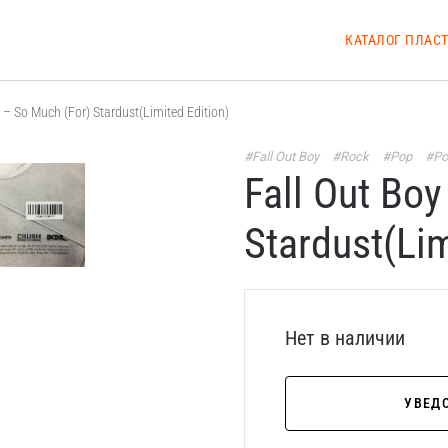
КАТАЛОГ ПЛАС
 – So Much (For) Stardust(Limited Edition)
#Fall Out Boy
#Rock
#Pop
#Po
Fall Out Boy
Stardust(Lim
Нет в наличии
УВЕД