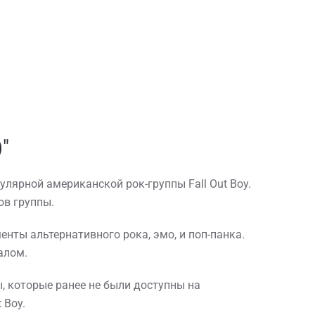
)"
опулярной американской рок-группы Fall Out Boy.
ов группы.
нты альтернативного рока, эмо, и поп-панка.
алом.
сы, которые ранее не были доступны на
 Boy.