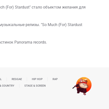
h (For) Stardust" стало объектом желания для
музыкальные релизы. "So Much (For) Stardust
астинок Panorama records.
AL
REGGAE
HIP HOP
RAP
& COUNTRY
STAGE & SCREEN