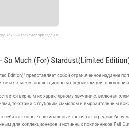
ру. Точный треклист приведён в
 So Much (For) Stardust(Limited Edition
imited Edition)" представляет собой ограниченное издание п
стве и является коллекционным предметом для поклонник
остается верным их характерному звучанию, включая элеме
ями, текстами с глубоким смыслом и выразительным вок
ает в себя как новые оригинальные треки, так и редкие бону
нным для коллекционеров и истинных поклонников Fall Out