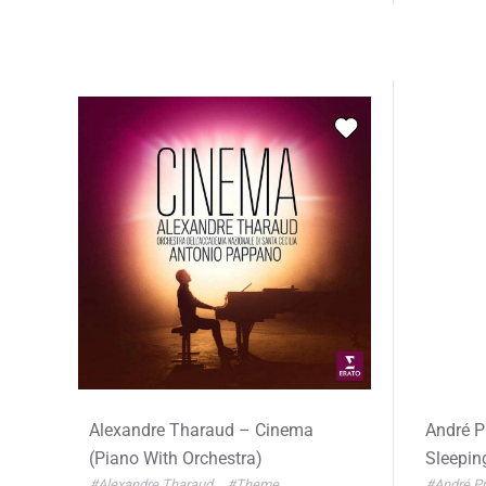
Alexandre Tharaud – Cinema
André P
(Piano With Orchestra)
Sleepin
#Alexandre Tharaud
#Theme
#André P