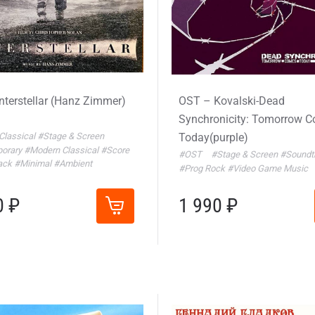
nterstellar (Hanz Zimmer)
OST – Kovalski-Dead
Synchronicity: Tomorrow 
Classical
#Stage & Screen
Today(purple)
orary
#Modern Classical
#Score
#OST
#Stage & Screen
#Soundt
ack
#Minimal
#Ambient
#Prog Rock
#Video Game Music
0 ₽
1 990 ₽