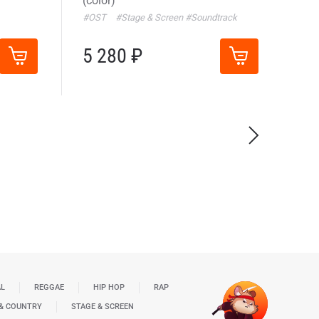
(color)
#OST
#Stage & Screen
#Soundtrack
5 280 ₽
AL
REGGAE
HIP HOP
RAP
& COUNTRY
STAGE & SCREEN