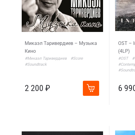
Микаэл Таривердиев – Музыка
OST – I
Кино
(4LP)
#Микаэл Таривердиев
#Score
#OST
#
#Soundtrack
#Contemp
#Soundtr
2 200 ₽
6 99