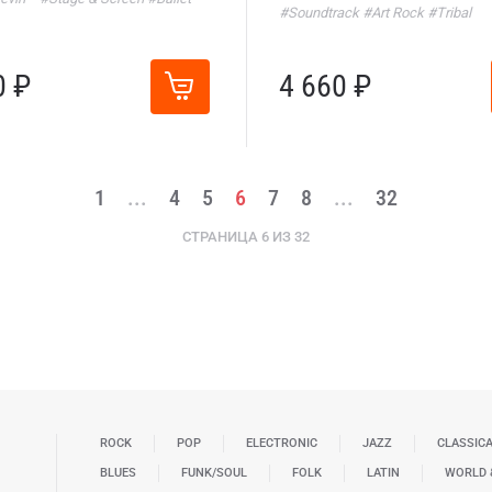
#Soundtrack
#Art Rock
#Tribal
0 ₽
4 660 ₽
1
...
4
5
6
7
8
...
32
СТРАНИЦА 6 ИЗ 32
ROCK
POP
ELECTRONIC
JAZZ
CLASSIC
BLUES
FUNK/SOUL
FOLK
LATIN
WORLD 