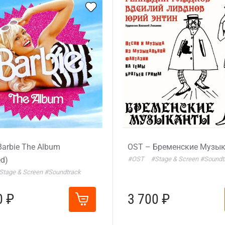
arbie The Album
OST – Бременские Музы
ed)
#OST
#Stage & Screen
#Soundt
Stage & Screen
#Soundtrack
0 ₽
3 700 ₽