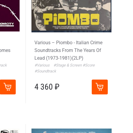
Various – Piombo - Italian Crime
Comes
Soundtracks From The Years Of
Lead (1973-1981)(2LP)
rack
#Various
#Stage & Screen
#Score
#Soundtrack
4 360 ₽