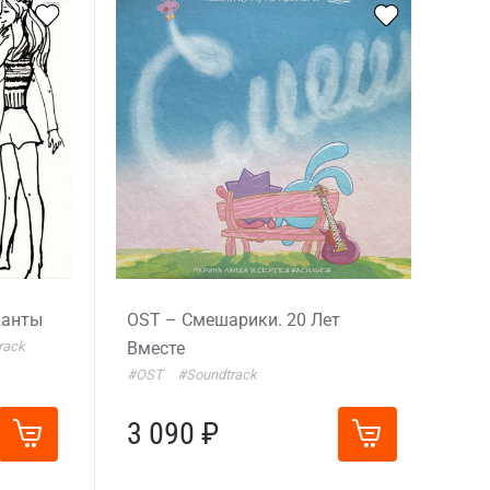
канты
OST – Смешарики. 20 Лет
rack
Вместе
#OST
#Soundtrack
3 090 ₽