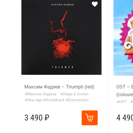
Максим Фадеев – Triumph (red)
OST – B
#Максим Фадеев
#Stage & Screen
(colour
#New Age
#Soundtrack
#Downtempo
#OST
#
3 490 ₽
4 49