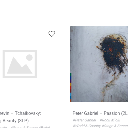
revin – Tchaikovsky:
Peter Gabriel – Passion (2
g Beauty (3LP)
#Peter Gabriel
#Rock
#Folk
#World & Country
#Stage & Scree
revin
#Stage & Screen
#Ballet