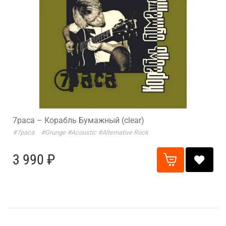
7раса – Корабль Бумажный (clear)
#7раса
#Grunge
#Acoustic
#Alternative Rock
3 990 ₽