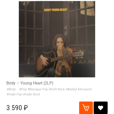
Birdy – Young Heart (2LP)
#Birdy
#Pop
#Baroque Pop
#Soft Rock
#Ballad
#Acoustic
#Indie Pop
#Indie Rock
3 590 ₽