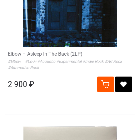
Elbow – Asleep In The Back (2LP)
#Elbow
#Lo-Fi
#Acoustic
#Experimental
#Indie Rock
#Art Rock
#Alternative Rock
2 900 ₽