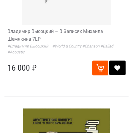
Владимир Высоцкий – В Записях Михаила
Шемякина 7LP
#Владимир Высоцкий
#World & Country
#Chanson
#Ballad
#Acoustic
16 000 ₽