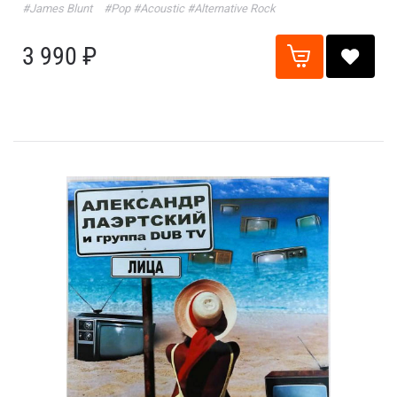
#James Blunt
#Pop
#Acoustic
#Alternative Rock
3 990 ₽