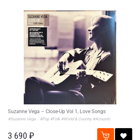
Suzanne Vega – Close-Up Vol 1, Love Songs
#Suzanne Vega
#Pop
#Folk
#World & Country
#Acoustic
3 690 ₽