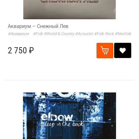
Аквариум – Снежный Лев
#Аквариум
#Folk
#World & Country
#Acoustic
#Folk Rock
#Neofolk
2 750 ₽