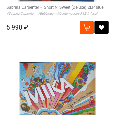
Sabrina Carpenter – Short N' Sweet (Deluxe) 2LP blue
#Sabrina Carpenter
#Bubblegum
#Contemporary R&B
#Vocal
5 990 ₽