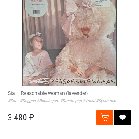
Sia – Reasonable Woman (lavender)
#Sia
#Reggae
#Bubblegum
#Dance-pop
#Vocal
#Synth-pop
3 480 ₽