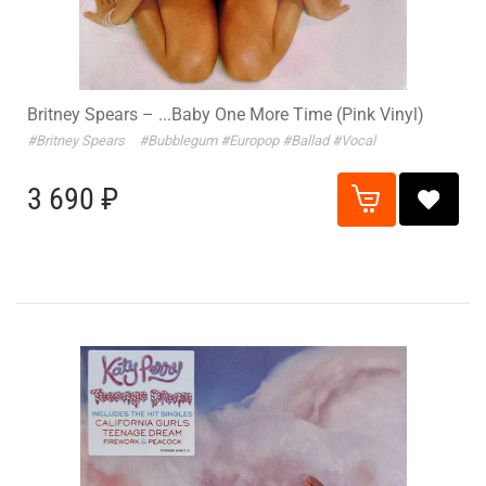
Britney Spears – ...Baby One More Time (Pink Vinyl)
#Britney Spears
#Bubblegum
#Europop
#Ballad
#Vocal
3 690 ₽