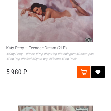
Katy Perry – Teenage Dream (2LP)
#Katy Perry
#Rock
#Pop
#Hip Hop
#Bubblegum
#Dance-pop
#Pop Rap
#Ballad
#Synth-pop
#Electro
#Pop Rock
5 980 ₽