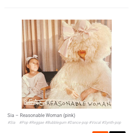
Sia – Reasonable Woman (pink)
#Sia
#Pop
#Reggae
#Bubblegum
#Dance-pop
#Vocal
#Synth-pop