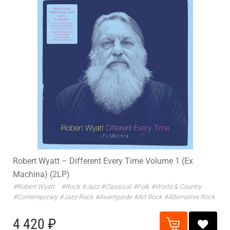
Robert Wyatt – Different Every Time Volume 1 (Ex
Machina) (2LP)
#Robert Wyatt
#Rock
#Jazz
#Classical
#Folk
#World & Country
#Contemporary
#Jazz-Rock
#Avantgarde
#Art Rock
#Alternative Rock
4 420 ₽