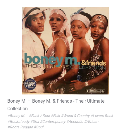
Boney M. – Boney M. & Friends - Their Ultimate
Collection
#Boney M.
#Funk / Soul
#Folk
#World & Country
#Lovers Rock
#Rocksteady
#Ska
#Contemporary
#Acoustic
#African
#Roots Reggae
#Soul