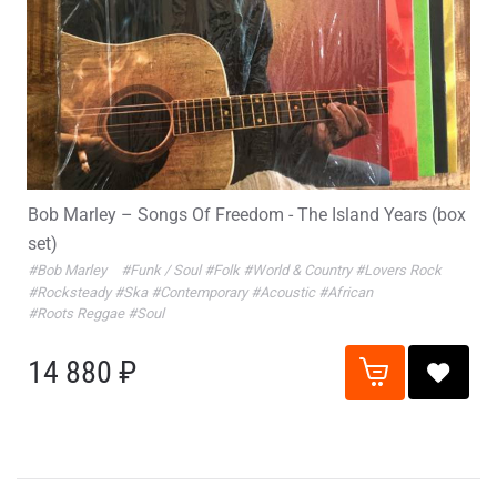
Bob Marley – Songs Of Freedom - The Island Years (box
set)
#Bob Marley
#Funk / Soul
#Folk
#World & Country
#Lovers Rock
#Rocksteady
#Ska
#Contemporary
#Acoustic
#African
#Roots Reggae
#Soul
14 880 ₽