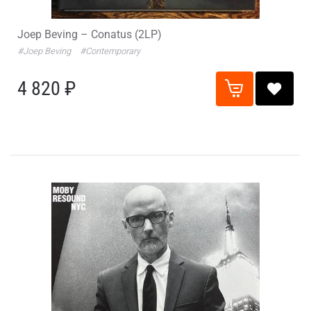
Joep Beving – Conatus (2LP)
#Joep Beving
#Contemporary
4 820 ₽