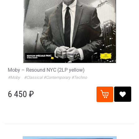
Moby – Resound NYC (2LP yellow)
#Moby
#Classical
#Contemporary
#Techno
6 450 ₽