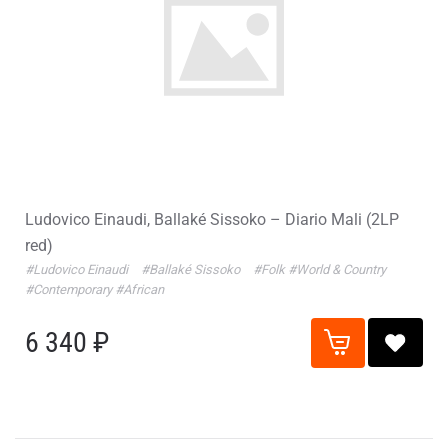
Ludovico Einaudi, Ballaké Sissoko – Diario Mali (2LP
red)
#Ludovico Einaudi
#Ballaké Sissoko
#Folk
#World & Country
#Contemporary
#African
6 340 ₽