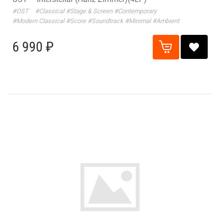
#OST
#Classical
#Stage & Screen
#Contemporary
#Modern Classical
#Score
#Soundtrack
#Minimal
#Ambient
6 990 ₽