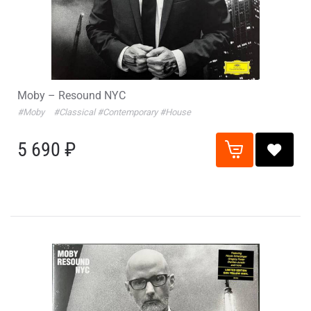
Moby – Resound NYC
#Moby
#Classical
#Contemporary
#House
5 690 ₽