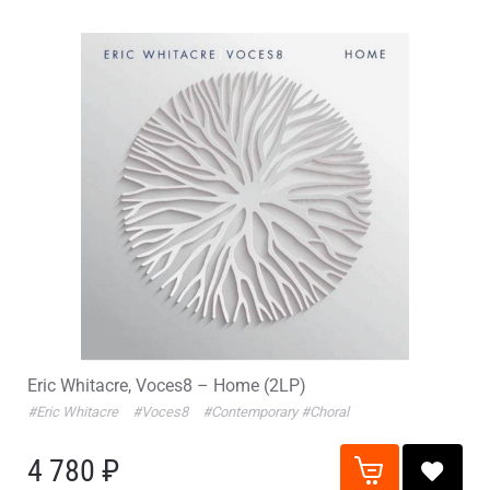
Eric Whitacre, Voces8 – Home (2LP)
#Eric Whitacre
#Voces8
#Contemporary
#Choral
4 780 ₽