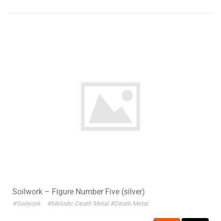
Soilwork – Figure Number Five (silver)
#Soilwork
#Melodic Death Metal
#Death Metal