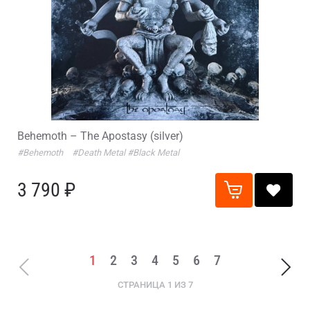
Behemoth – The Apostasy (silver)
#Behemoth
#Death Metal
#Black Metal
3 790 ₽
1
2
3
4
5
6
7
СТРАНИЦА 1 ИЗ 7