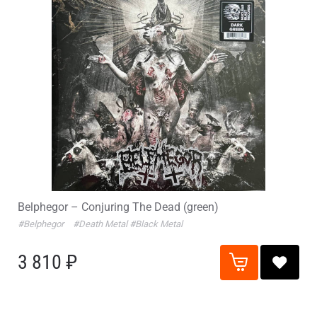
Belphegor – Conjuring The Dead (green)
#Belphegor
#Death Metal
#Black Metal
3 810 ₽