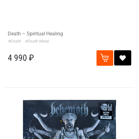
Death – Spiritual Healing
#Death
#Death Metal
4 990 ₽