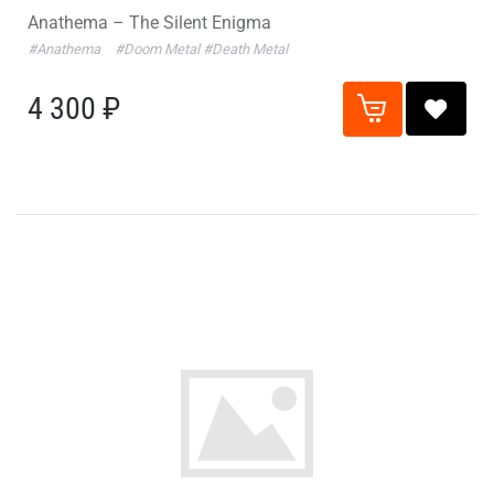
Anathema – The Silent Enigma
#Anathema
#Doom Metal
#Death Metal
4 300 ₽