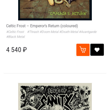
Celtic Frost – Emperor’s Return (coloured)
#Celtic Frost
#Thrash
#Doom Metal
#Death Metal
#Avantgarde
#Black Metal
4 540 ₽