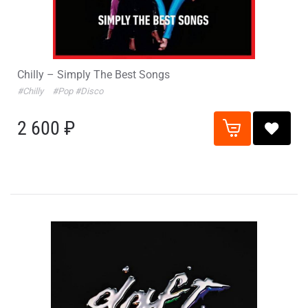
Chilly – Simply The Best Songs
#Chilly
#Pop
#Disco
2 600 ₽