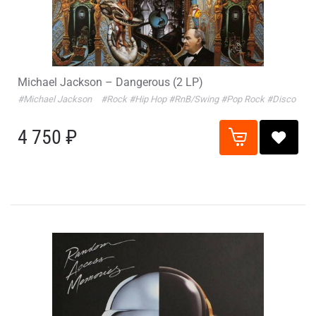
Michael Jackson – Dangerous (2 LP)
#Michael Jackson
#Rock
#Hip Hop
#RnB/Swing
#Pop Rock
#Disco
4 750 ₽