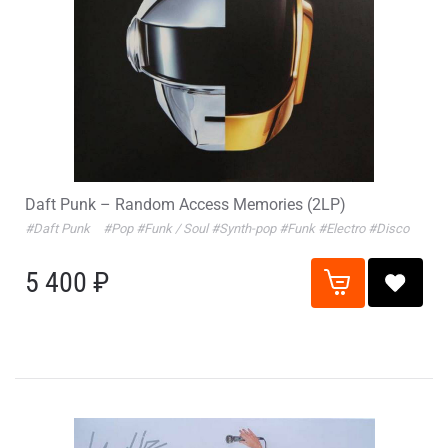
Daft Punk – Random Access Memories (2LP)
#Daft Punk
#Pop
#Funk / Soul
#Synth-pop
#Funk
#Electro
#Disco
5 400 ₽