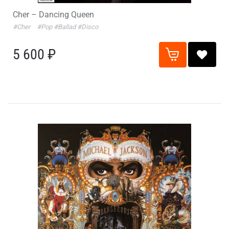
Cher – Dancing Queen
#Cher
#Pop
#Ballad
#Disco
5 600 ₽