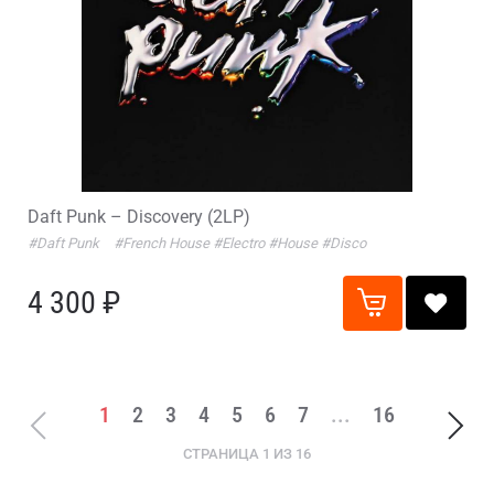
Daft Punk – Discovery (2LP)
#Daft Punk
#French House
#Electro
#House
#Disco
4 300 ₽
1
2
3
4
5
6
7
...
16
СТРАНИЦА 1 ИЗ 16