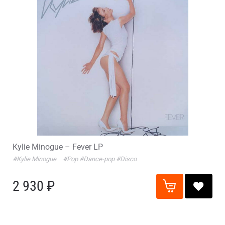
Kylie Minogue – Fever LP
#Kylie Minogue
#Pop
#Dance-pop
#Disco
2 930 ₽