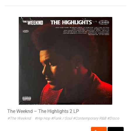
The Weeknd – The Highlights 2 LP
#The Weeknd
#Hip Hop
#Funk / Soul
#Contemporary R&B
#Disco