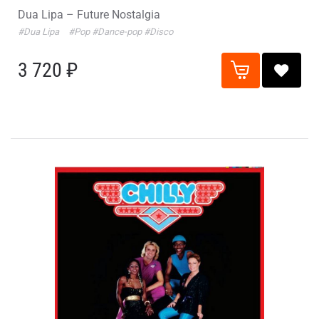
Dua Lipa – Future Nostalgia
#Dua Lipa
#Pop
#Dance-pop
#Disco
3 720 ₽