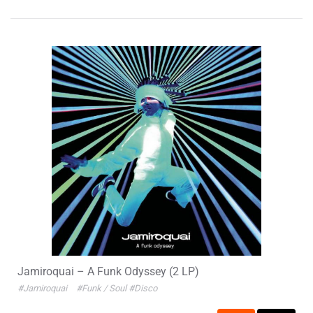
Jamiroquai – A Funk Odyssey (2 LP)
#Jamiroquai
#Funk / Soul
#Disco