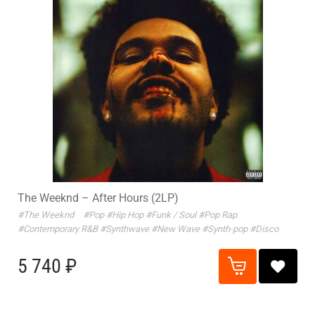
The Weeknd – After Hours (2LP)
#The Weeknd
#Pop
#Hip Hop
#Funk / Soul
#Pop Rap
#Contemporary R&B
#Synthwave
#New Wave
#Synth-pop
#Disco
5 740 ₽