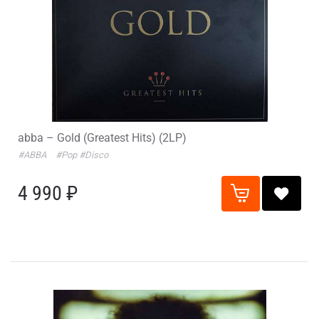
abba – Gold (Greatest Hits) (2LP)
#ABBA
#Pop
#Disco
4 990 ₽