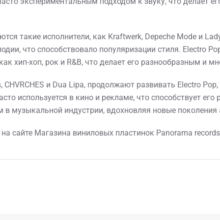
асто экспериментальным подходом к звуку, что делает е
тся такие исполнители, как Kraftwerk, Depeche Mode и Lad
одии, что способствовало популяризации стиля. Electro P
как хип-хоп, рок и R&B, что делает его разнообразным и м
, CHVRCHES и Dua Lipa, продолжают развивать Electro Pop
сто используется в кино и рекламе, что способствует его 
 в музыкальной индустрии, вдохновляя новые поколения 
о на сайте Магазина виниловых пластинок Panorama records