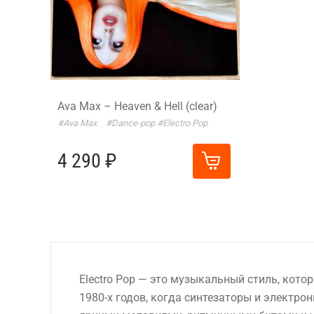
Ava Max – Heaven & Hell (clear)
#Ava Max
#Dance-pop
#Electro Pop
4 290 ₽
Electro Pop — это музыкальный стиль, кото
1980-х годов, когда синтезаторы и электро