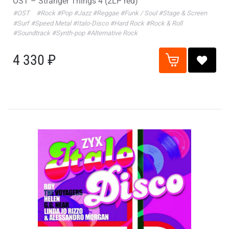
OST – Stranger Things 4 (2LP red)
#OST
#Rock
#Pop
#Jazz
#Reggae
#Funk / Soul
#Stage & Screen
#Surf
#Speed Metal
#Italo-Disco
#Hard Rock
#Rock & Roll
#Soundtrack
#Synth-pop
#Alternative Rock
4 330 ₽