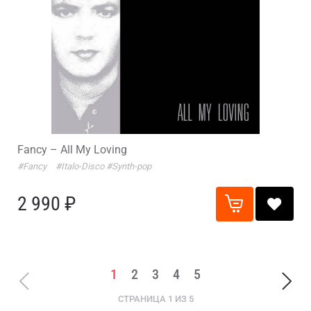
Fancy – All My Loving
#Fancy
#Italo-Disco
#Synth-pop
2 990 ₽
1
2
3
4
5
СТРАНИЦА 1 ИЗ 5