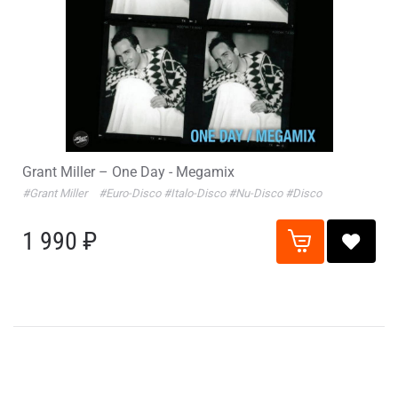
Grant Miller – One Day - Megamix
#Grant Miller
#Euro-Disco
#Italo-Disco
#Nu-Disco
#Disco
1 990 ₽