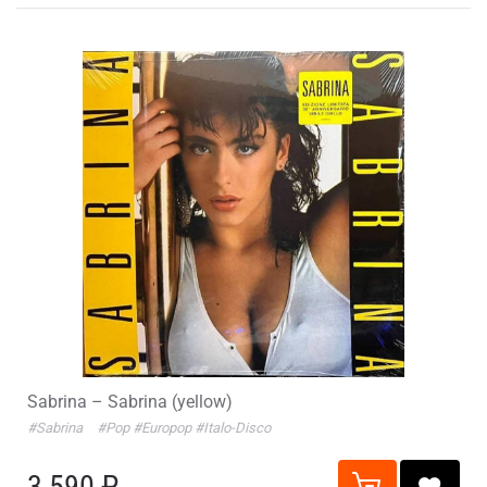
Sabrina – Sabrina (yellow)
#Sabrina
#Pop
#Europop
#Italo-Disco
3 590 ₽