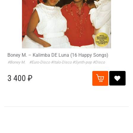
Boney M. – Kalimba DE Luna (16 Happy Songs)
#Boney M.
#Euro-Disco
#Italo-Disco
#Synth-pop
#Disco
3 400 ₽