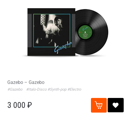
Gazebo – Gazebo
#Gazebo
#Italo-Disco
#Synth-pop
#Electro
3 000 ₽